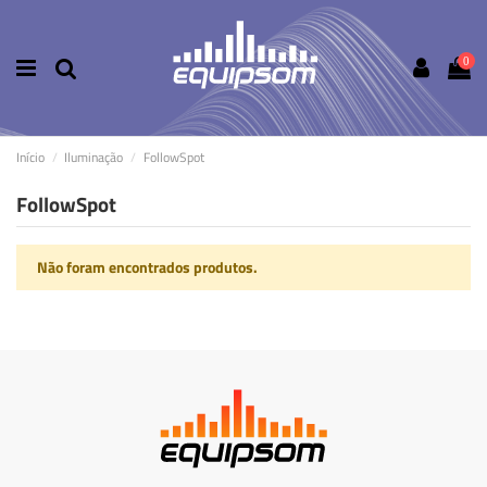
0
Início
Iluminação
FollowSpot
FollowSpot
Não foram encontrados produtos.