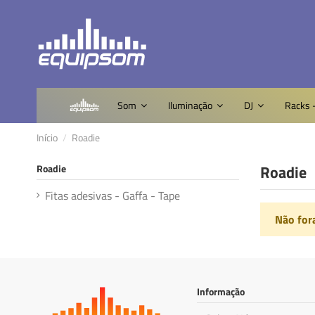
Som
Iluminação
DJ
Racks 
Início
Roadie
Roadie
Roadie
Fitas adesivas - Gaffa - Tape
Não for
Informação