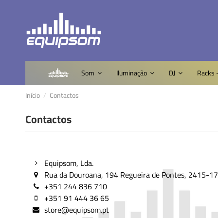
Som
Iluminação
DJ
Racks 
Início
Contactos
Contactos
Equipsom, Lda.
Rua da Douroana, 194 Regueira de Pontes, 2415-175
+351 244 836 710
+351 91 444 36 65
store@equipsom.pt