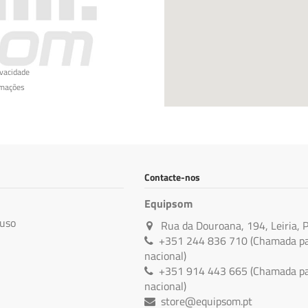
ivacidade
amações
Contacte-nos
Equipsom
 uso
Rua da Douroana, 194, Leiria, 
+351 244 836 710 (Chamada par
nacional)
+351 914 443 665 (Chamada par
nacional)
store@equipsom.pt