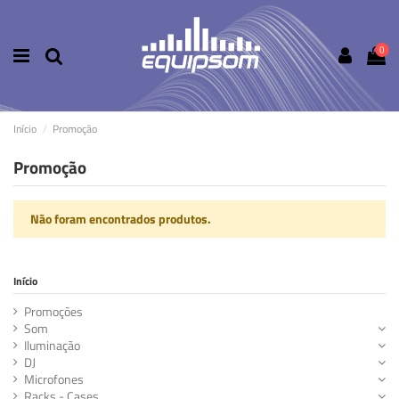
0
Início
Promoção
Promoção
Não foram encontrados produtos.
Início
Promoções
Som
Iluminação
DJ
Microfones
Racks - Cases