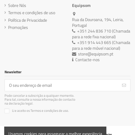
Sobre Nós
Equipsom
Termos e condições de uso
Rua da Douroana, 194, Leiria,
Política de Privacidade
Portugal
Promoções
+351 244 836 710 (Chamada
para a rede fixa nacional)
+351 914 443 665 (Chamada
para a rede móvel nacional)
store@equipsom.pt
Contacte-nos
Newsletter
Pode cancelar a subscrição a qualquer momento.
Para tal, consulte a nossa informação de contacto
na declaração legal.
Li e aceito os Termos e condições de uso.
Usamos cookies para assegurar a melhor experiência