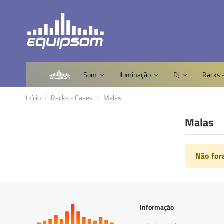
Som
Iluminação
DJ
Racks 
Início
Racks - Cases
Malas
Malas
Não for
Informação